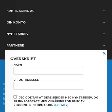
KRB TRADING AS
DIN KONTO
NYHETSBREV
PARTNERE
×
OVERSKRIFT
FRAKT
KJØPSBETINGELSER
SIKKERHET OG PERSONVERN
NAVN
NYHETSBREV
E-POSTADRESSE
Vår nettbutikk bruker cookies slik at du får en bedre kjøpsopplevelse og vi kan
yte deg bedre service. Vi bruker cookies hovedsaklig til å lagre
innloggingsdetaljer og huske hva du har puttet i handlekurven din. Fortsett å
JEG GODTAR AT DERE SENDER MEG NYHETSBREV, OG
bruke siden som normalt om du godtar dette.
Les mer
eller
endre innstillinger
ER INNFORSTÅTT MED VILKÅRENE FOR BRUK AV
for cookies.
PERSONLIG INFORMASJON
(LES MER)
Powered by
24Nettbutikk