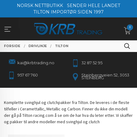
Gå
NORSK NETTBUTIKK
SENDER HELE LANDET
til
TILTON IMPORTØR SIDEN 1997
innholdet
0
FORSIDE
DRIVLINJE
TILTON
kai@krbtrading.no
32 87 52 95
957 67 760
Steinbergveien 52, 3053
STEINBERG
Komplette svinghjul og clutchpakker fra Tilton. De leveres i de fleste
tilfeller i Ceramettallic, Metallic og Carbon. Finner du ikke din modell
der gå på Tilton racing.com å se om de har hva du leter etter. Vi skaffer
og pakker til andre modeller med svinghjul og clutch