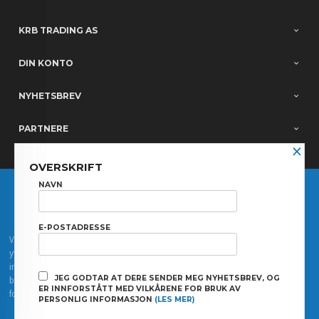
KRB TRADING AS
DIN KONTO
NYHETSBREV
PARTNERE
×
OVERSKRIFT
FRAKT
KJØPSBETINGELSER
SIKKERHET OG PERSONVERN
NAVN
NYHETSBREV
E-POSTADRESSE
Vår nettbutikk bruker cookies slik at du får en bedre kjøpsopplevelse og vi kan
yte deg bedre service. Vi bruker cookies hovedsaklig til å lagre
innloggingsdetaljer og huske hva du har puttet i handlekurven din. Fortsett å
JEG GODTAR AT DERE SENDER MEG NYHETSBREV, OG
bruke siden som normalt om du godtar dette.
Les mer
eller
endre innstillinger
ER INNFORSTÅTT MED VILKÅRENE FOR BRUK AV
for cookies.
PERSONLIG INFORMASJON
(LES MER)
Powered by
24Nettbutikk