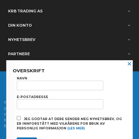
KRB TRADING AS
DIN KONTO
NYHETSBREV
PARTNERE
×
OVERSKRIFT
FRAKT
KJØPSBETINGELSER
SIKKERHET OG PERSONVERN
NAVN
NYHETSBREV
E-POSTADRESSE
Vår nettbutikk bruker cookies slik at du får en bedre kjøpsopplevelse og vi kan
yte deg bedre service. Vi bruker cookies hovedsaklig til å lagre
innloggingsdetaljer og huske hva du har puttet i handlekurven din. Fortsett å
JEG GODTAR AT DERE SENDER MEG NYHETSBREV, OG
bruke siden som normalt om du godtar dette.
Les mer
eller
endre innstillinger
ER INNFORSTÅTT MED VILKÅRENE FOR BRUK AV
for cookies.
PERSONLIG INFORMASJON
(LES MER)
Powered by
24Nettbutikk