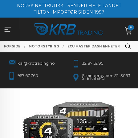
Gå
NORSK NETTBUTIKK
SENDER HELE LANDET
til
TILTON IMPORTØR SIDEN 1997
innholdet
0
FORSIDE
MOTORSTYRING
ECU MASTER DASH ENHETER
kai@krbtrading.no
32 87 52 95
957 67 760
Steinbergveien 52, 3053
STEINBERG