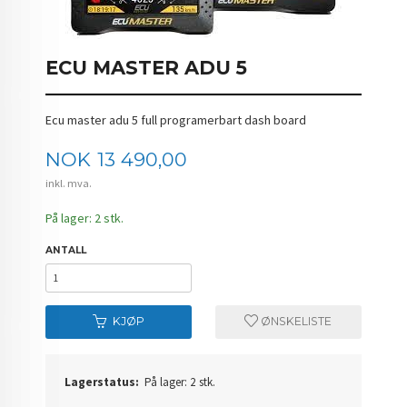
ECU MASTER ADU 5
Ecu master adu 5 full programerbart dash board
Pris
NOK
13 490,00
inkl. mva.
På lager: 2 stk.
ANTALL
KJØP
ØNSKELISTE
Lagerstatus:
På lager: 2 stk.