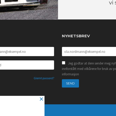
vi
NYHETSBREV
Jeg godtar at dere sender meg nyh
innforstått med vilkårene for bruk av p
informasjon
Glemt passord?
×
NYHETSBREV