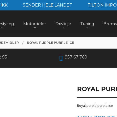
IKK
SENDER HELE LANDET
TILTON IMPO
styring
Motordeler
Drivlinje
Tuning
Brems
ØREMIDLER
ROYAL PURPLE PURPLE ICE
2 95
957 67 760
ROYAL PUR
Royal purple purple ice