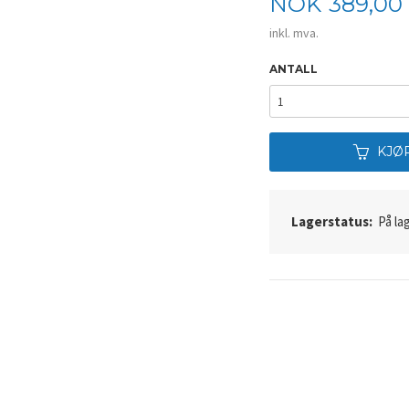
Pris
NOK
389,00
inkl. mva.
ANTALL
KJØ
Lagerstatus:
På lag