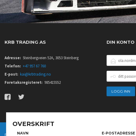
KRB TRADING AS
DIN KONTO
E-
Adresse:
Steinbergveien 52A, 3053 Steinberg
POSTADRESSE
Telefon:
+47 957 67 760
DITT
E-post:
kai@krbtrading.no
PASSORD
Foretaksregisteret:
985415552
OVERSKRIFT
NAVN
E-POSTADRESSE
FRAKT
KJØPSBETINGELSER
SIKKERHET OG PERSONVERN