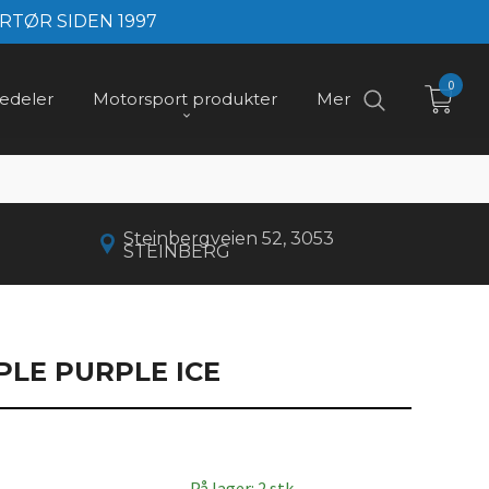
RTØR SIDEN 1997
0
edeler
Motorsport produkter
Mer
Steinbergveien 52, 3053
STEINBERG
PLE PURPLE ICE
På lager: 2 stk.