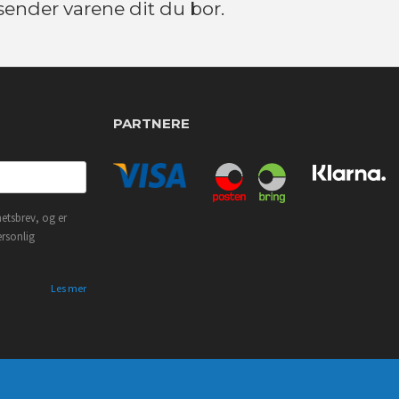
 sender varene dit du bor.
PARTNERE
etsbrev, og er
ersonlig
Les mer