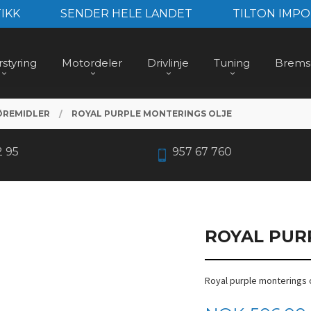
IKK
SENDER HELE LANDET
TILTON IMPO
styring
Motordeler
Drivlinje
Tuning
Brems
ØREMIDLER
ROYAL PURPLE MONTERINGS OLJE
2 95
957 67 760
ROYAL PUR
Royal purple monterings 