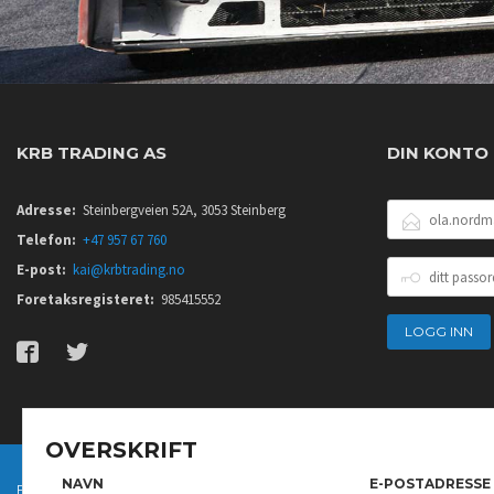
KRB TRADING AS
DIN KONTO
E-
Adresse:
Steinbergveien 52A, 3053 Steinberg
POSTADRESSE
Telefon:
+47 957 67 760
DITT
E-post:
kai@krbtrading.no
PASSORD
Foretaksregisteret:
985415552
OVERSKRIFT
NAVN
E-POSTADRESSE
FRAKT
KJØPSBETINGELSER
SIKKERHET OG PERSONVERN