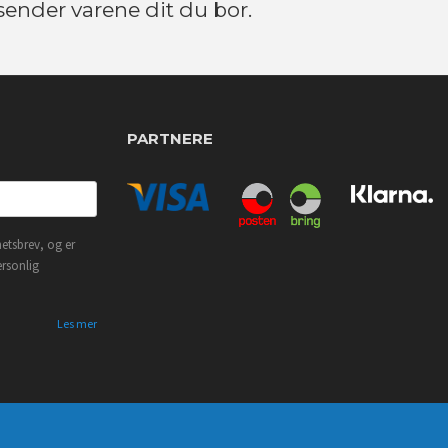
 sender varene dit du bor.
PARTNERE
etsbrev, og er
ersonlig
Les mer