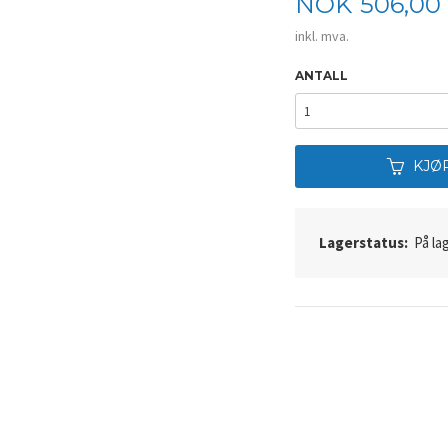
Pris
NOK
506,00
inkl. mva.
ANTALL
KJØ
Lagerstatus:
På lag