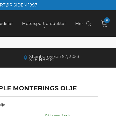
RTØR SIDEN 1997
0
edeler
Motorsport produkter
Mer
Steinbergveien 52, 3053
STEINBERG
PLE MONTERINGS OLJE
olje
På lager: 2 stk.