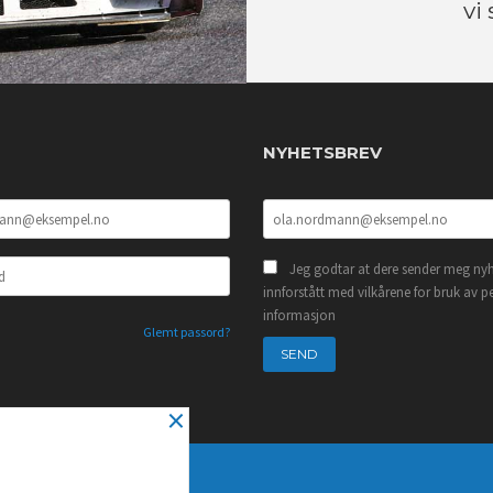
vi
NYHETSBREV
Jeg godtar at dere sender meg nyh
innforstått med vilkårene for bruk av p
informasjon
Glemt passord?
×
NYHETSBREV