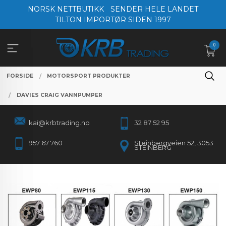
Gå
NORSK NETTBUTIKK
SENDER HELE LANDET
til
TILTON IMPORTØR SIDEN 1997
innholdet
0
FORSIDE
MOTORSPORT PRODUKTER
DAVIES CRAIG VANNPUMPER
kai@krbtrading.no
32 87 52 95
957 67 760
Steinbergveien 52, 3053
STEINBERG