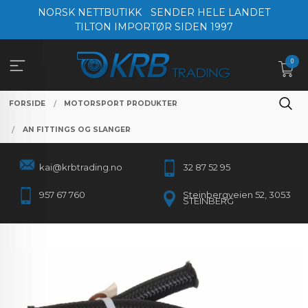
Gå
NORSK NETTBUTIKK
SENDER HELE LANDET
til
TILTON IMPORTØR SIDEN 1997
innholdet
0
FORSIDE
MOTORSPORT PRODUKTER
AN FITTINGS OG SLANGER
kai@krbtrading.no
32 87 52 95
957 67 760
Steinbergveien 52, 3053
STEINBERG