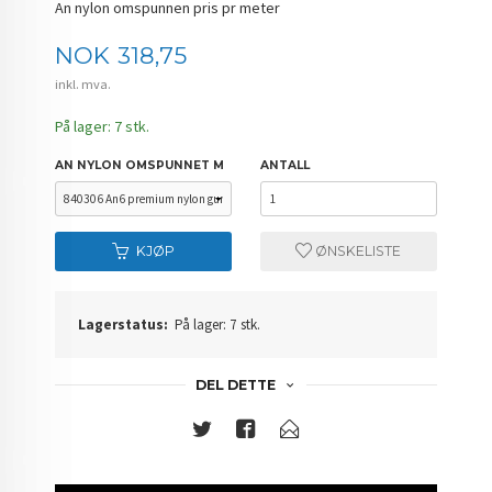
An nylon omspunnen pris pr meter
Pris
NOK
318,75
inkl. mva.
På lager: 7 stk.
AN NYLON OMSPUNNET M
ANTALL
KJØP
ØNSKELISTE
Lagerstatus:
På lager: 7 stk.
DEL DETTE