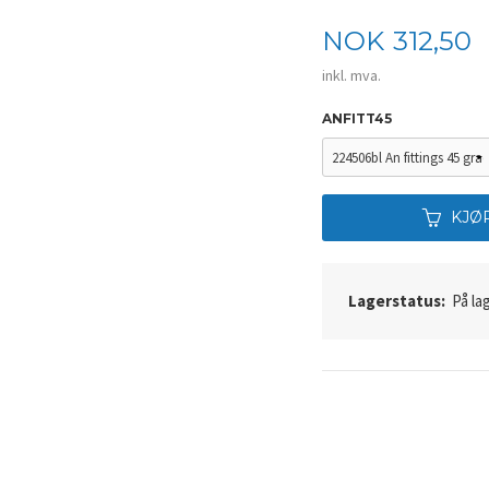
Pris
NOK
312,50
inkl. mva.
ANFITT45
KJØ
Lagerstatus:
På lag