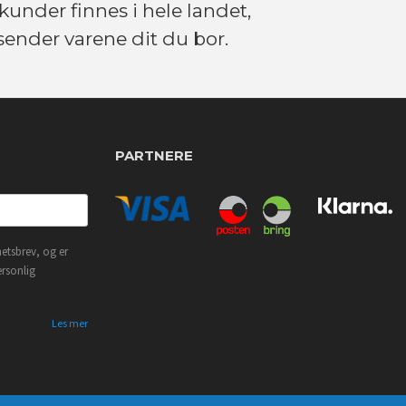
kunder finnes i hele landet,
 sender varene dit du bor.
PARTNERE
etsbrev, og er
ersonlig
Les mer