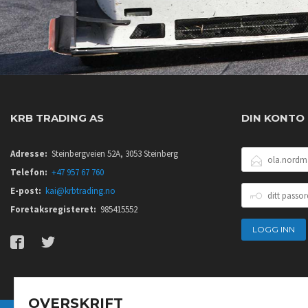
KRB TRADING AS
DIN KONTO
E-
Adresse:
Steinbergveien 52A, 3053 Steinberg
POSTADRESSE
Telefon:
+47 957 67 760
DITT
E-post:
kai@krbtrading.no
PASSORD
Foretaksregisteret:
985415552
OVERSKRIFT