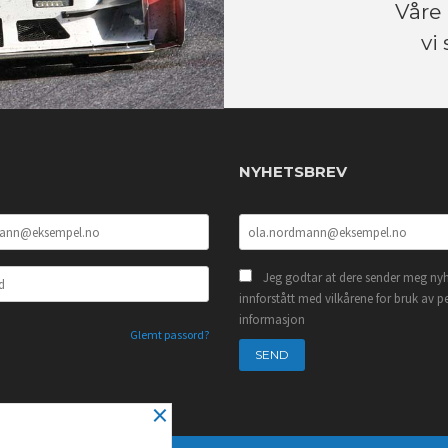
Våre 
vi
NYHETSBREV
Jeg godtar at dere sender meg nyh
innforstått med vilkårene for bruk av p
informasjon
Glemt passord?
×