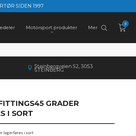
RTØR SIDEN 1997
0
edeler
Motorsport produkter
Mer
Steinbergveien 52, 3053
STEINBERG
FITTINGS45 GRADER
S I SORT
r lagerføres i sort