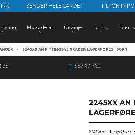
IKK
SENDER HELE LANDET
TILTON IMPO
styring
Motordeler
Drivlinje
Tuning
Brems
LANGER
2245XX AN FITTINGS45 GRADER LAGERFØRES I SORT
2 95
957 67 760
2245XX AN 
LAGERFØRE
2245xx An fittings45 grade