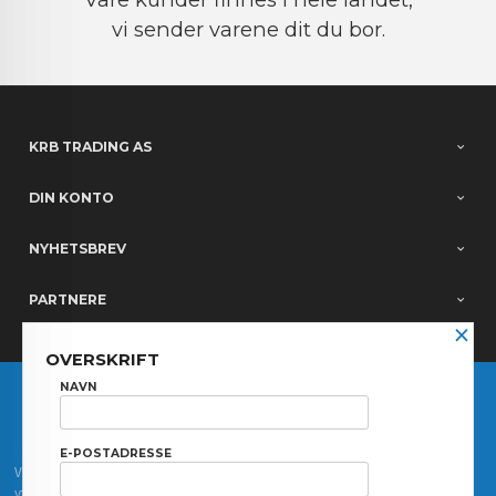
vi sender varene dit du bor.
KRB TRADING AS
DIN KONTO
NYHETSBREV
PARTNERE
×
OVERSKRIFT
FRAKT
KJØPSBETINGELSER
SIKKERHET OG PERSONVERN
NAVN
NYHETSBREV
E-POSTADRESSE
Vår nettbutikk bruker cookies slik at du får en bedre kjøpsopplevelse og vi kan
yte deg bedre service. Vi bruker cookies hovedsaklig til å lagre