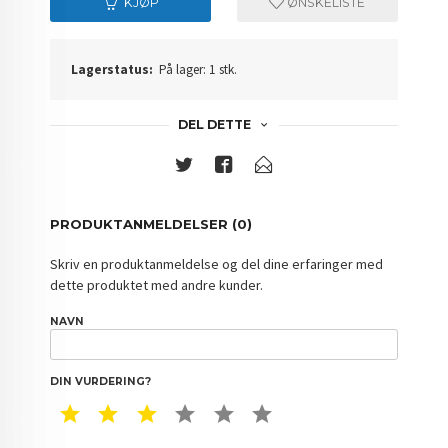
KJØP
ØNSKELISTE
Lagerstatus:
På lager: 1 stk.
DEL DETTE
PRODUKTANMELDELSER (0)
Skriv en produktanmeldelse og del dine erfaringer med
dette produktet med andre kunder.
NAVN
DIN VURDERING?
1 STAR
2 STAR
3 STAR
4 STAR
5 STAR
6 STAR