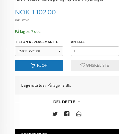
Pris
NOK
1 102,00
inkl. mva.
På lager: 7 stk.
TILTON REPLACEMANT L
ANTALL
KJØP
ØNSKELISTE
Lagerstatus:
På lager: 7 stk.
DEL DETTE