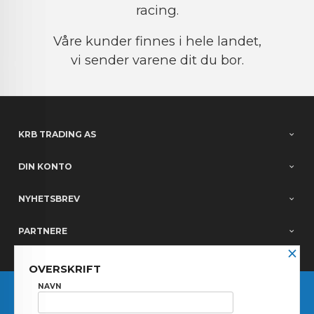
racing.
Våre kunder finnes i hele landet,
vi sender varene dit du bor.
KRB TRADING AS
DIN KONTO
NYHETSBREV
PARTNERE
×
OVERSKRIFT
FRAKT
KJØPSBETINGELSER
SIKKERHET OG PERSONVERN
NAVN
NYHETSBREV