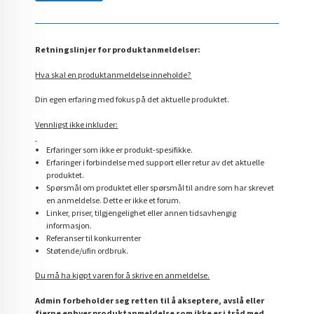
Retningslinjer for produktanmeldelser:
Hva skal en produktanmeldelse inneholde?
Din egen erfaring med fokus på det aktuelle produktet.
Vennligst ikke inkluder:
Erfaringer som ikke er produkt-spesifikke.
Erfaringer i forbindelse med support eller retur av det aktuelle
produktet.
Spørsmål om produktet eller spørsmål til andre som har skrevet
en anmeldelse. Dette er ikke et forum.
Linker, priser, tilgjengelighet eller annen tidsavhengig
informasjon.
Referanser til konkurrenter
Støtende/ufin ordbruk.
Du må ha kjøpt varen for å skrive en anmeldelse.
Admin forbeholder seg retten til å akseptere, avslå eller
fjerne enhver produktanmeldelse som ikke er i tråd med