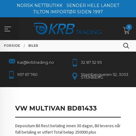
Gå
NORSK NETTBUTIKK
SENDER HELE LANDET
til
TILTON IMPORTØR SIDEN 1997
innholdet
0
FORSIDE
BILER
kai@krbtrading.no
32 87 52 95
957 67 760
Steinbergveien 52, 3053
STEINBERG
VW MULTIVAN BD81433
Depositum Bil Rest betaling innen 30 dager, Bil leveres når
full betaling er utført Total beløp 250000 plus